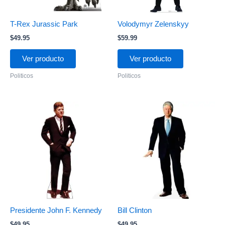
T-Rex Jurassic Park
Volodymyr Zelenskyy
$
49.95
$
59.99
Ver producto
Ver producto
Politicos
Politicos
Presidente John F. Kennedy
Bill Clinton
$
49.95
$
49.95