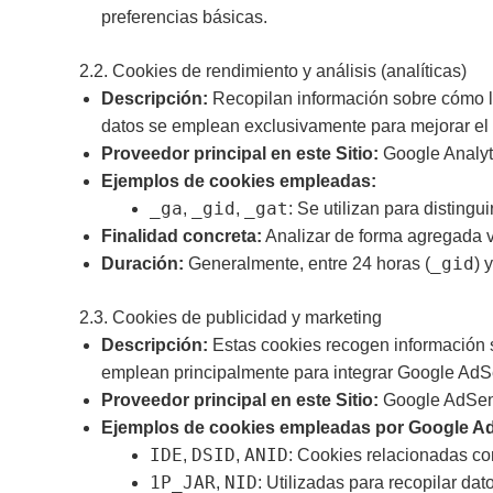
preferencias básicas.
2.2. Cookies de rendimiento y análisis (analíticas)
Descripción:
Recopilan información sobre cómo los
datos se emplean exclusivamente para mejorar el 
Proveedor principal en este Sitio:
Google Analyt
Ejemplos de cookies empleadas:
_ga
_gid
_gat
,
,
: Se utilizan para distingu
Finalidad concreta:
Analizar de forma agregada vi
_gid
Duración:
Generalmente, entre 24 horas (
) 
2.3. Cookies de publicidad y marketing
Descripción:
Estas cookies recogen información s
emplean principalmente para integrar Google AdSen
Proveedor principal en este Sitio:
Google AdSen
Ejemplos de cookies empleadas por Google AdS
IDE
DSID
ANID
,
,
: Cookies relacionadas con
1P_JAR
NID
,
: Utilizadas para recopilar dato